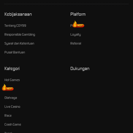
Kebijaksanaan
Platform
Tentang COY99
Promosi
Responsible Gambling
Loyalty
Syarat dan Ketentuan
Referral
Pusat Bantuan
Kategori
Dukungan
Hot Games
Slots
Olahraga
Live Casino
Race
Crash Game