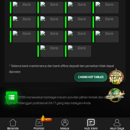
* Selama bank maintenance dan bank offline deposit dan penarikan tidak dapat
diproses
CASINO HOT TABLES
©2026 COY99 menawarkan berbagai macam provider pilihan terbaik dan didukung oleh
Layanan Pelanggan profesional 24/7 yang siap melayani Anda.
Beranda
Promosi
Masuk
Hub. Kami
Akun Saya