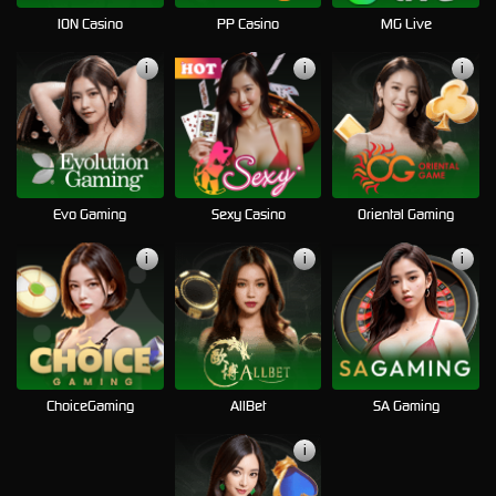
ION Casino
PP Casino
MG Live
i
i
i
Evo Gaming
Sexy Casino
Oriental Gaming
i
i
i
ChoiceGaming
AllBet
SA Gaming
i