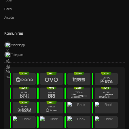
Togel
Poker
Arcade
Komunitas
Whatsapp
Telegram