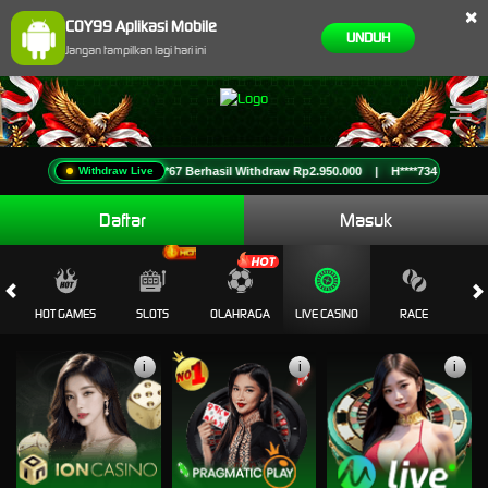
×
COY99 Aplikasi Mobile
UNDUH
Jangan tampilkan lagi hari ini
Withdraw Live
K**67 Berhasil Withdraw Rp2.950.000 | H****734 Berhasil W
Daftar
Masuk
HOT GAMES
SLOTS
OLAHRAGA
LIVE CASINO
RACE
CRA
i
i
i