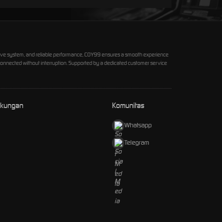
onsive system, and reliable performance, COY99 ensures a smooth experience
tay connected without interruption. Supported by a dedicated customer service
kungan
Komunitas
Whatsapp
Telegram