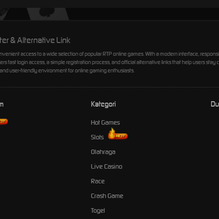
er & Alternative Link
convenient access to a wide selection of popular RTP online games. With a modern interface, resp
ers fast login access, a simple registration process, and official alternative links that help users s
 and user-friendly environment for online gaming enthusiasts.
rm
Kategori
Du
i
Hot Games
Slots
Olahraga
Live Casino
Race
Crash Game
Togel