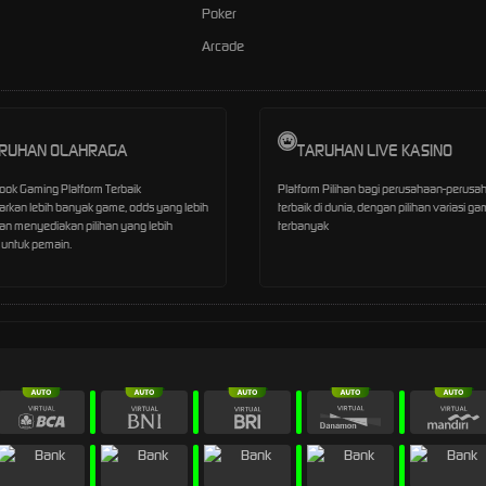
Poker
Arcade
RUHAN OLAHRAGA
TARUHAN LIVE KASINO
ook Gaming Platform Terbaik
Platform Pilihan bagi perusahaan-perusa
kan lebih banyak game, odds yang lebih
terbaik di dunia, dengan pilihan variasi g
 dan menyediakan pilihan yang lebih
terbanyak
untuk pemain.