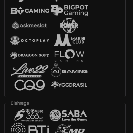
Olahraga