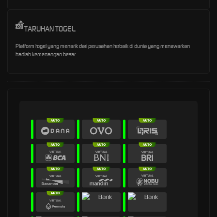
TARUHAN TOGEL
Platform togel yang menarik dari perusahan terbaik di dunia yang menawarkan
hadiah kemenangan besar