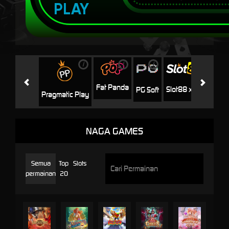
PLAY
i
i
i
i
i
Jili
Fat Panda
Slot88 x PP
PG Soft
Pragmatic Play
NAGA GAMES
Semua
Top
Slots
permainan
20