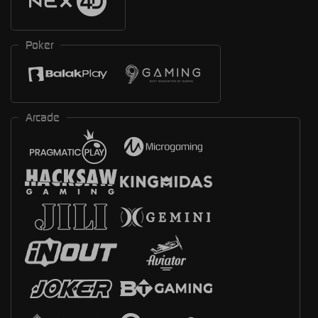
Poker
Arcade