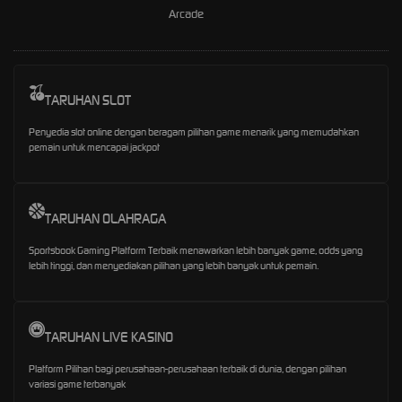
Arcade
TARUHAN SLOT
Penyedia slot online dengan beragam pilihan game menarik yang memudahkan
pemain untuk mencapai jackpot
TARUHAN OLAHRAGA
Sportsbook Gaming Platform Terbaik menawarkan lebih banyak game, odds yang
lebih tinggi, dan menyediakan pilihan yang lebih banyak untuk pemain.
TARUHAN LIVE KASINO
Platform Pilihan bagi perusahaan-perusahaan terbaik di dunia, dengan pilihan
variasi game terbanyak