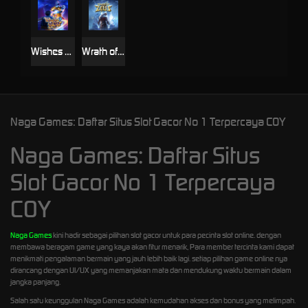
Wishes of the Genie
Wrath of Zeus
Naga Games: Daftar Situs Slot Gacor No 1 Terpercaya COY
Naga Games: Daftar Situs
Slot Gacor No 1 Terpercaya
COY
Naga Games
kini hadir sebagai pilihan slot gacor untuk para pecinta slot online. dengan
membawa beragam game yang kaya akan fitur menarik, Para member tercinta kami dapat
menikmati pengalaman bermain yang jauh lebih baik lagi. setiap pilihan game online nya
dirancang dengan UI/UX yang memanjakan mata dan mendukung waktu bermain dalam
jangka panjang.
Salah satu keunggulan Naga Games adalah kemudahan akses dan bonus yang melimpah.