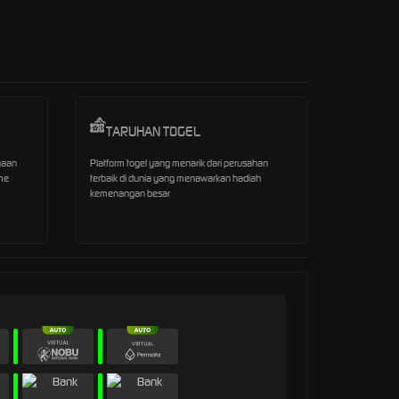
TARUHAN TOGEL
haan
Platform togel yang menarik dari perusahan
ame
terbaik di dunia yang menawarkan hadiah
kemenangan besar