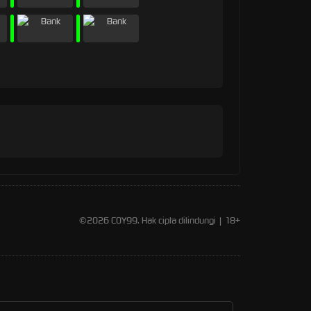
©2026 COY99. Hak cipta dilindungi | 18+