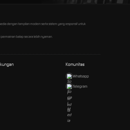
dia dengan tampilan modern serta sistem yang responsif untuk
i permainan balap secara lebih nyaman.
kungan
Komunitas
Whatsapp
Telegram