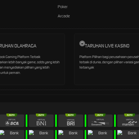
Poker
Arcade
RUHAN OLAHRAGA
TARUHAN LIVE KASINO
ook Gaming Platform Terbaik
Platform Pilihan bagi perusahaan-perusa
kan lebih banyak game, odds yang lebih
terbaik di dunia, dengan pilihan variasi g
 dan menyediakan pilihan yang lebih
terbanyak
untuk pemain.