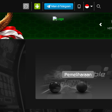
Main di Telegram
HO