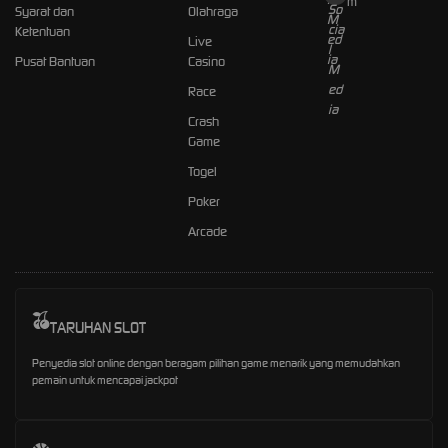
m
Syarat dan
Olahraga
Ketentuan
Live
Pusat Bantuan
Casino
Race
Crash
Game
Togel
Poker
Arcade
TARUHAN SLOT
Penyedia slot online dengan beragam pilihan game menarik yang memudahkan
pemain untuk mencapai jackpot