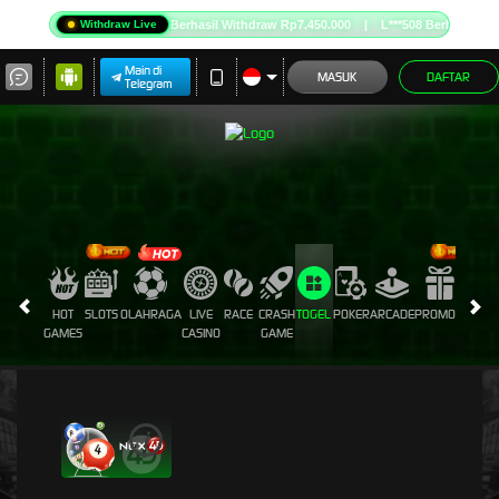
Withdraw Live
A***582 Berhasil Withdraw Rp7.450.000 | L***508 Berhasil Withdr
Main di
MASUK
DAFTAR
Telegram
HOT
SLOTS
OLAHRAGA
LIVE
RACE
CRASH
TOGEL
POKER
ARCADE
PROMOSI
GAMES
CASINO
GAME
i