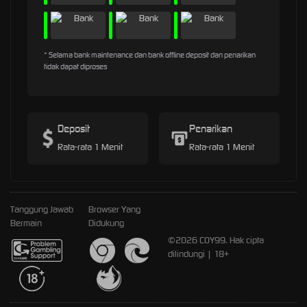
* Selama bank maintenance dan bank offline deposit dan penarikan
tidak dapat diproses
Deposit
Penarikan
Rata-rata 1 Menit
Rata-rata 1 Menit
Tanggung Jawab
Browser Yang
Bermain
Didukung
©2026 COY99. Hak cipta
dilindungi | 18+