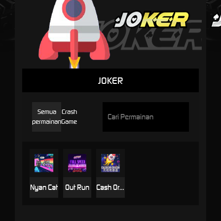
JOKER
Semua
Crash
permainan
Game
Nyan Cat
Out Run
Cash Or Crash