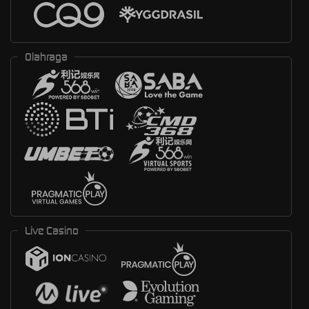
Olahraga
Live Casino