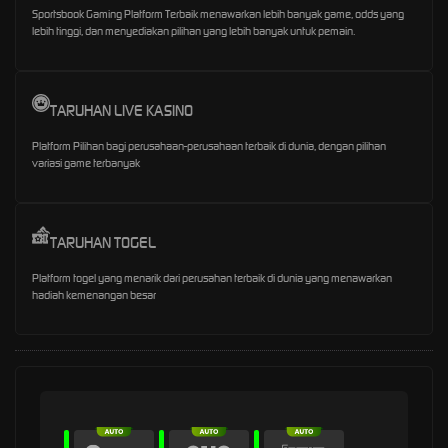
Sportsbook Gaming Platform Terbaik menawarkan lebih banyak game, odds yang
lebih tinggi, dan menyediakan pilihan yang lebih banyak untuk pemain.
TARUHAN LIVE KASINO
Platform Pilihan bagi perusahaan-perusahaan terbaik di dunia, dengan pilihan
variasi game terbanyak
TARUHAN TOGEL
Platform togel yang menarik dari perusahan terbaik di dunia yang menawarkan
hadiah kemenangan besar