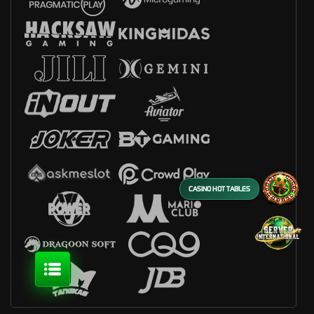
CASINO HOT TABLES