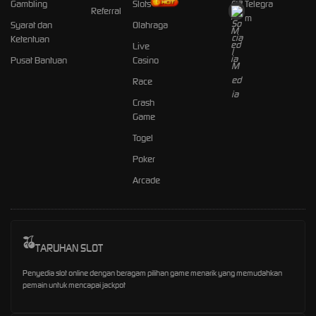
Gambling
Slots
Telegra
Referral
m
Syarat dan
Olahraga
Ketentuan
Live
Pusat Bantuan
Casino
Race
Crash
Game
Togel
Poker
Arcade
TARUHAN SLOT
Penyedia slot online dengan beragam pilihan game menarik yang memudahkan
pemain untuk mencapai jackpot