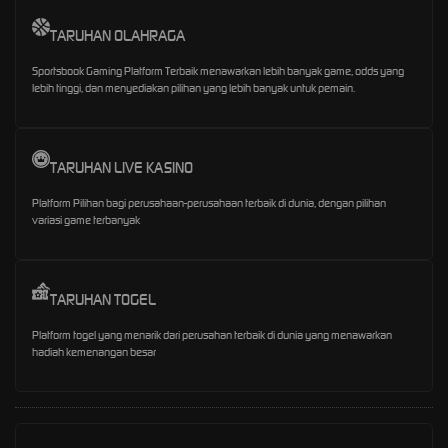
TARUHAN OLAHRAGA
Sportsbook Gaming Platform Terbaik menawarkan lebih banyak game, odds yang
lebih tinggi, dan menyediakan pilihan yang lebih banyak untuk pemain.
TARUHAN LIVE KASINO
Platform Pilihan bagi perusahaan-perusahaan terbaik di dunia, dengan pilihan
variasi game terbanyak
TARUHAN TOGEL
Platform togel yang menarik dari perusahan terbaik di dunia yang menawarkan
hadiah kemenangan besar