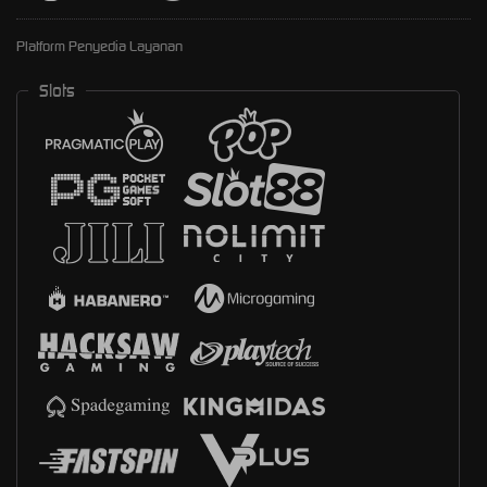
Platform Penyedia Layanan
Slots