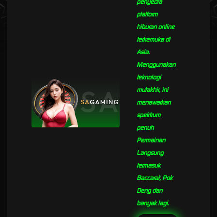
penyedia
platform
hiburan online
terkemuka di
Asia.
Menggunakan
teknologi
mutakhir, ini
menawarkan
spektrum
penuh
Permainan
Langsung
termasuk
Baccarat, Pok
Deng dan
banyak lagi.