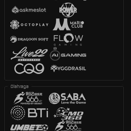
Olahraga