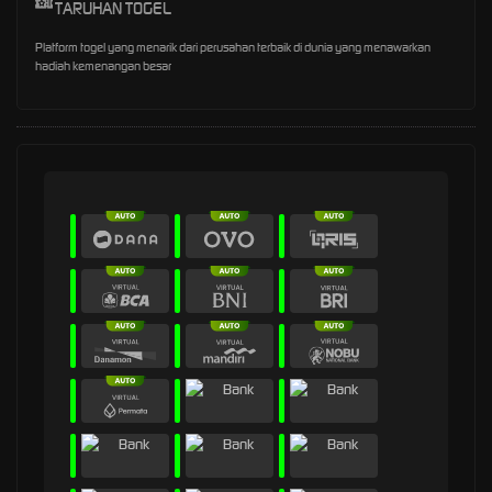
TARUHAN TOGEL
Platform togel yang menarik dari perusahan terbaik di dunia yang menawarkan
hadiah kemenangan besar