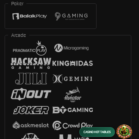
Poker
Arcade
CASINO HOT TABLES