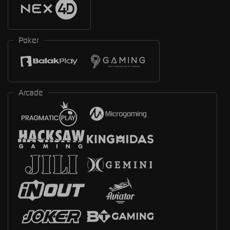
Poker
Arcade