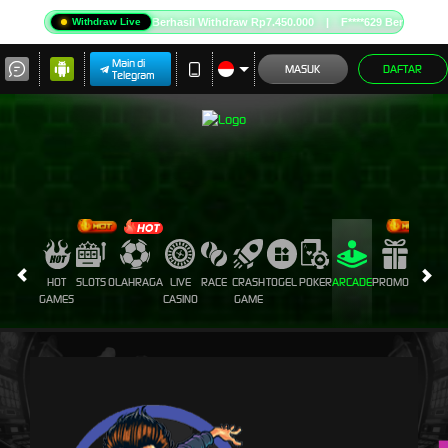
Withdraw Live
A***582 Berhasil Withdraw Rp7.450.000 | F****629 Berhasil Withdr
Main di
MASUK
DAFTAR
Telegram
HOT
SLOTS
OLAHRAGA
LIVE
RACE
CRASH
TOGEL
POKER
ARCADE
PROMOSI
GAMES
CASINO
GAME