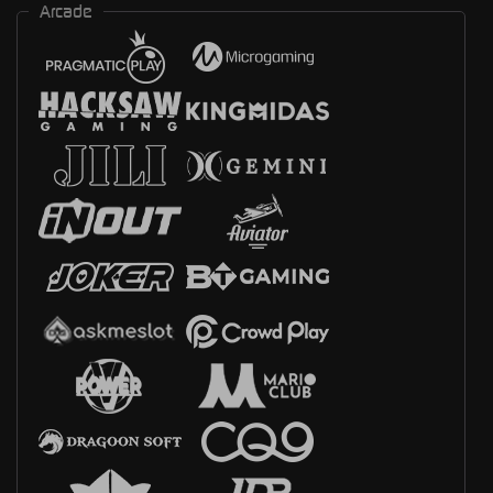
Arcade