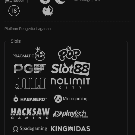
Platform Penyedia Layanan
Slots