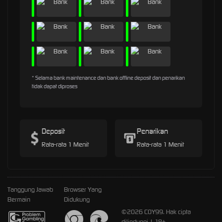
* Selama bank maintenance dan bank offline deposit dan penarikan
tidak dapat diproses
Deposit
Penarikan
Rata-rata 1 Menit
Rata-rata 1 Menit
Tanggung Jawab
Browser Yang
Bermain
Didukung
©2026 COY99. Hak cipta
dilindungi | 18+